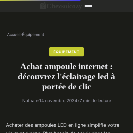
Chezsoicozy
📰
Accueil
›
Équipement
ÉQUIPEMENT
Achat ampoule internet :
découvrez l'éclairage led à
portée de clic
Nathan
•
14 novembre 2024
•
7 min de lecture
Acheter des ampoules LED en ligne simplifie votre