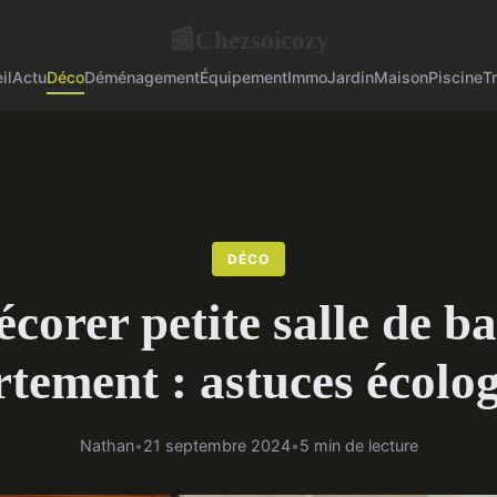
Chezsoicozy
📰
il
Actu
Déco
Déménagement
Équipement
Immo
Jardin
Maison
Piscine
T
DÉCO
corer petite salle de b
tement : astuces écolo
Nathan
•
21 septembre 2024
•
5 min de lecture