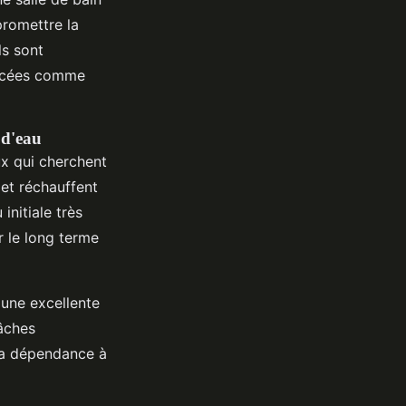
promettre la
ls sont
ancées comme
 d'eau
x qui cherchent
 et réchauffent
initiale très
ur le long terme
 une excellente
tâches
la dépendance à