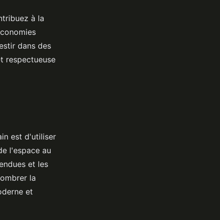
tribuez à la
 économies
estir dans des
et respectueuse
n est d'utiliser
de l'espace au
pendues et les
combrer la
oderne et