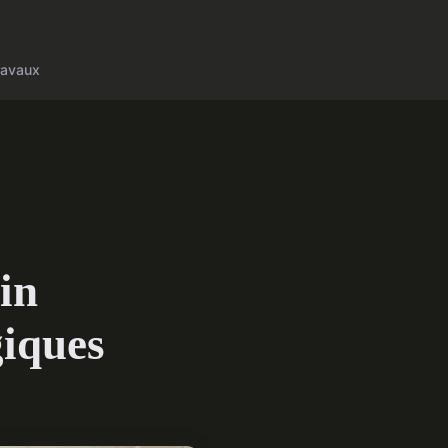
ravaux
ain
giques