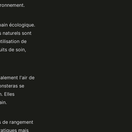
ironnement.
bain écologique.
 naturels sont
tilisation de
its de soin,
alement l'air de
onsteras se
. Elles
in.
ns de rangement
ratiques mais