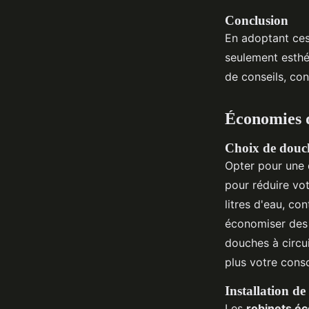
Conclusion
En adoptant ces
seulement esthé
de conseils, co
Économies d
Choix de douch
Opter pour une 
pour réduire vo
litres d'eau, co
économiser des 
douches à circui
plus votre con
Installation d
Les
robinets é