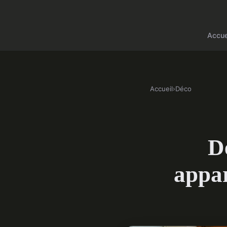
Accue
Accueil
›
Déco
Dé
appar