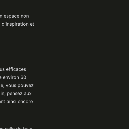
un espace non
d'inspiration et
us efficaces
e environ 60
ude, vous pouvez
oin, pensez aux
ant ainsi encore
e salle de bain