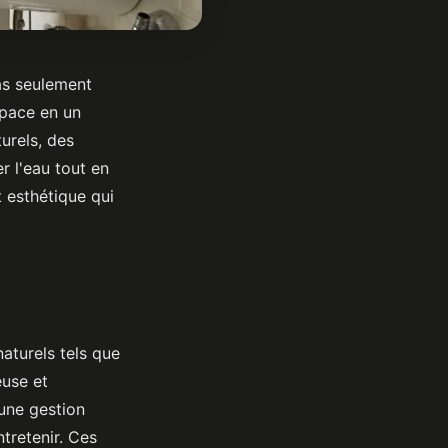
as seulement
space en un
urels, des
 l'eau tout en
 esthétique qui
aturels tels que
euse et
 une gestion
ntretenir. Ces