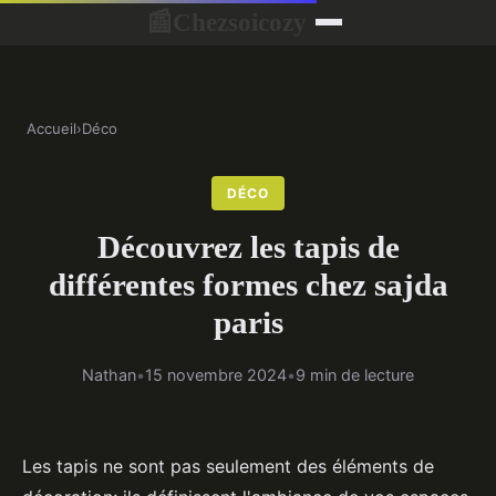
Chezsoicozy
📰
Accueil
›
Déco
DÉCO
Découvrez les tapis de
différentes formes chez sajda
paris
Nathan
•
15 novembre 2024
•
9 min de lecture
Les tapis ne sont pas seulement des éléments de