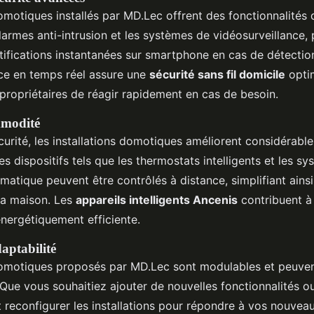
motiques installés par MD.Lec offrent des fonctionnalités 
larmes anti-intrusion et les systèmes de vidéosurveillance,
tifications instantanées sur smartphone en cas de détectio
nce en temps réel assure une
sécurité sans fil domicile
opti
propriétaires de réagir rapidement en cas de besoin.
mmodité
curité, les installations domotiques améliorent considérabl
es dispositifs tels que les thermostats intelligents et les s
matique peuvent être contrôlés à distance, simplifiant ainsi
la maison. Les
appareils intelligents Ancenis
contribuent à 
énergétiquement efficiente.
daptabilité
omotiques proposés par MD.Lec sont modulables et peuven
Que vous souhaitiez ajouter de nouvelles fonctionnalités o
 reconfigurer les installations pour répondre à vos nouvea