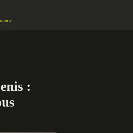
ravaux
enis :
ous