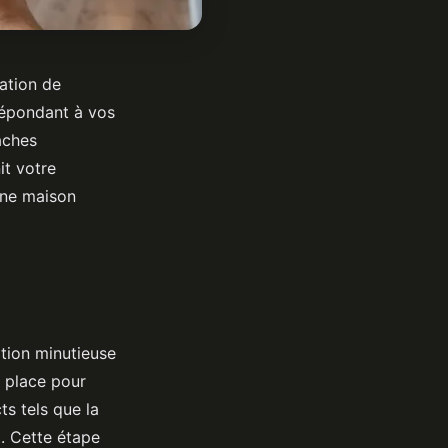
lation de
répondant à vos
âches
it votre
une maison
tion minutieuse
r place pour
s tels que la
t. Cette étape