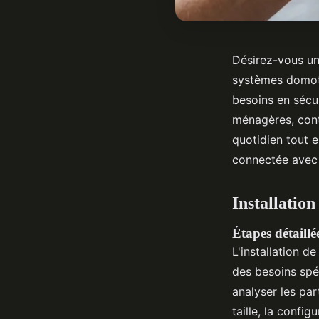
Désirez-vous une
systèmes domoti
besoins en sécur
ménagères, cont
quotidien tout e
connectée avec 
Installatio
Étapes détaillé
L'installation 
des besoins spé
analyser les pa
taille, la confi