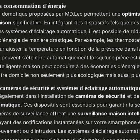
la consommation d'énergie
de domotique proposées par MD.Lec permettent une
optimis
aison
significative. En intégrant des dispositifs tels que de
des systèmes d'éclairage automatique, il est possible de rédu
énergie de manière drastique. Par exemple, les thermosta
 ajuster la température en fonction de la présence dans l
s peuvent s'éteindre automatiquement lorsqu'une pièce est
ntelligente maison peut conduire à des économies d'énergie 
tre domicile non seulement plus écologique mais aussi pl
 caméras de sécurité et systèmes d'éclairage automatiqu
également dans l'installation de
caméras de sécurité
et d
tomatique
. Ces dispositifs sont essentiels pour garantir la s
éras de surveillance offrent une
surveillance maison intel
oyant des notifications instantanées sur votre smartphone 
uvement ou d'intrusion. Les systèmes d'éclairage automati
re programmés pour s'allumer et s'éteindre à des moments 