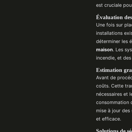
est cruciale po
Évaluation des 
Une fois sur pl
installations ex
déterminer les 
maison
. Les sy
incendie, et des
Estimation grat
Avant de procéde
coûts. Cette tr
nécessaires et 
consommation d'
mise à jour des
et efficace.
Solutions de sé