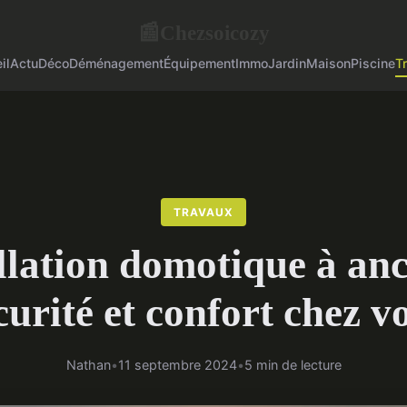
Chezsoicozy
📰
il
Actu
Déco
Déménagement
Équipement
Immo
Jardin
Maison
Piscine
T
TRAVAUX
llation domotique à anc
curité et confort chez v
Nathan
•
11 septembre 2024
•
5 min de lecture