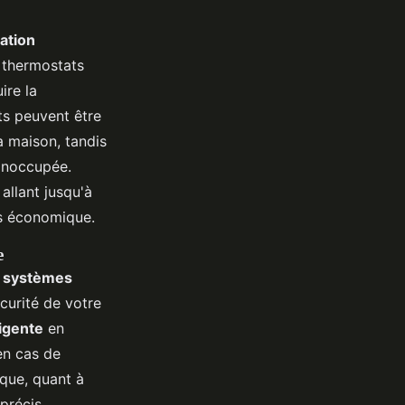
ation
s thermostats
ire la
ts peuvent être
a maison, tandis
 inoccupée.
allant jusqu'à
us économique.
e
e
systèmes
écurité de votre
ligente
en
en cas de
que, quant à
précis,