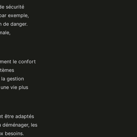
de sécurité
 par exemple,
n de danger.
male,
ement le confort
ystèmes
 la gestion
une vie plus
t être adaptés
u déménager, les
ux besoins.