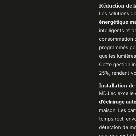
Réduction de 
Les solutions 
énergétique m
intelligents et 
consommation d'
programmés pour
que les lumière
Cette gestion i
25%, rendant vo
Installation de
MD.Lec excelle 
d'éclairage au
maison. Les cam
temps réel, env
détection de mo
eux, peuvent êt