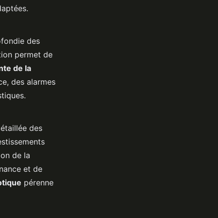
daptées.
ofondie des
ation permet de
nte de la
ce, des alarmes
stiques.
étaillée des
estissements
on de la
nance et de
otique
pérenne