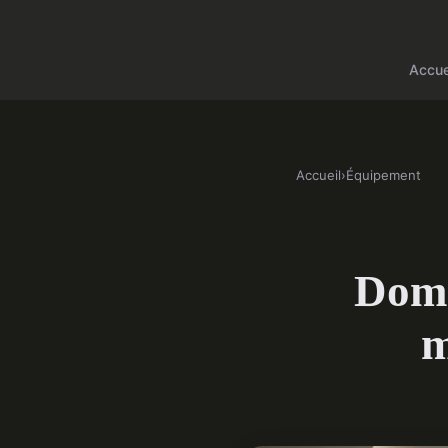
Accue
Accueil
›
Équipement
Domo
m