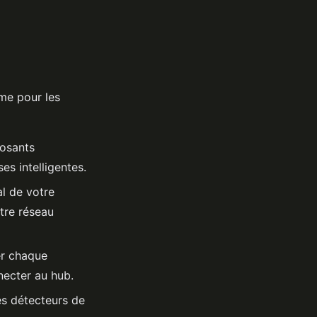
ême pour les
posants
ses intelligentes.
al de votre
tre réseau
er chaque
necter au hub.
es détecteurs de