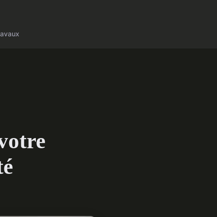
ravaux
votre
té