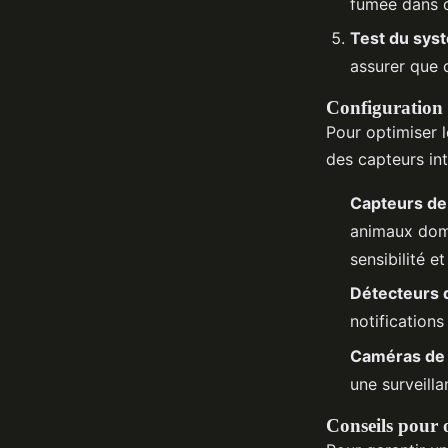
fumée dans d
Test du sys
assurer que
Configuration e
Pour optimiser 
des capteurs inte
Capteurs d
animaux domes
sensibilité e
Détecteurs 
notification
Caméras de 
une surveilla
Conseils pour 