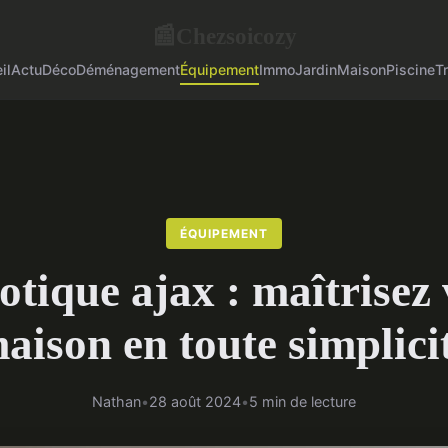
Chezsoicozy
📰
il
Actu
Déco
Déménagement
Équipement
Immo
Jardin
Maison
Piscine
T
ÉQUIPEMENT
tique ajax : maîtrisez 
aison en toute simplici
Nathan
•
28 août 2024
•
5 min de lecture