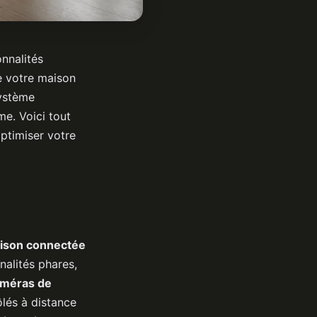
onnalités
de votre maison
système
e. Voici tout
ptimiser votre
ison connectée
nalités phares,
méras de
ôlés à distance