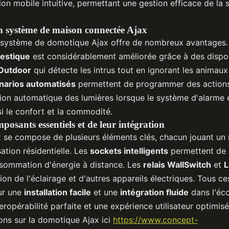
ion mobile intuitive, permettant une gestion efficace de la 
n système de maison connectée Ajax
 système de domotique Ajax offre de nombreux avantages.
estique
est considérablement améliorée grâce à des dispo
Outdoor
qui détecte les intrus tout en ignorant les animau
narios automatisés
permettent de programmer des actions
ion automatique des lumières lorsque le système d'alarme 
i le confort et la commodité.
osants essentiels et de leur intégration
 se compose de plusieurs éléments clés, chacun jouant un r
ation résidentielle. Les
sockets intelligents
permettent de s
nsommation d'énergie à distance. Les
relais WallSwitch
et
L
stion de l'éclairage et d'autres appareils électriques. Tous 
ur une
installation facile
et une
intégration fluide
dans l'éc
eropérabilité parfaite et une expérience utilisateur optimi
ons sur la domotique Ajax ici
https://www.concept-