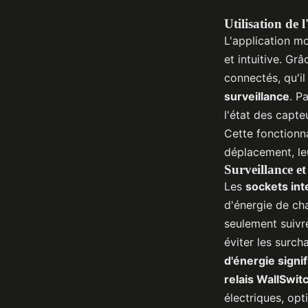
Utilisation de 
L'application m
et intuitive. Gr
connectés, qu'il
surveillance
. P
l'état des capte
Cette fonctionna
déplacement, leu
Surveillance e
Les
sockets int
d'énergie de ch
seulement suivr
éviter les surch
d'énergie signif
relais WallSwit
électriques, opt