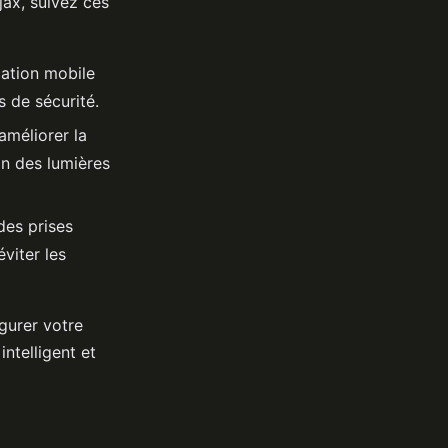
ax, suivez ces
cation mobile
s de sécurité.
améliorer la
on des lumières
des prises
viter les
igurer votre
ntelligent et