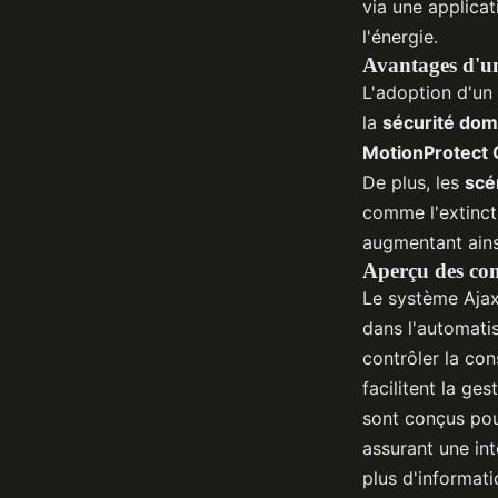
via une applicat
l'énergie.
Avantages d'u
L'adoption d'un
la
sécurité dom
MotionProtect 
De plus, les
scé
comme l'extinct
augmentant ains
Aperçu des comp
Le système Ajax
dans l'automatis
contrôler la co
facilitent la ge
sont conçus po
assurant une int
plus d'informati