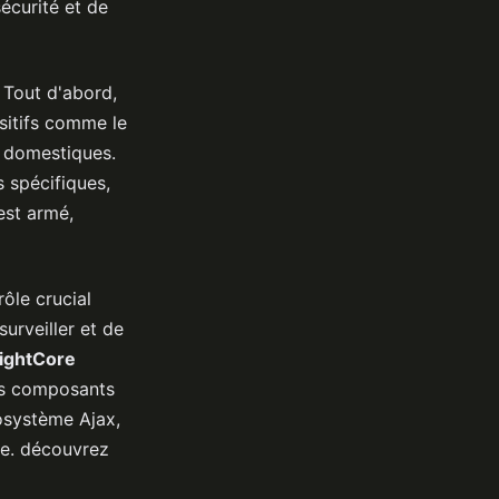
sécurité et de
 Tout d'abord,
sitifs comme le
x domestiques.
 spécifiques,
est armé,
ôle crucial
urveiller et de
ightCore
ces composants
osystème Ajax,
sée. découvrez