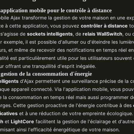
l'application mobile pour le contrôle à distance
obile Ajax transforme la gestion de votre maison en une exp
âce à cette application, vous pouvez
contrôler à distance
to
 s'agisse de
sockets intelligents
, de
relais WallSwitch
, ou
ar exemple, il est possible d'allumer ou d'éteindre les lumière
urs, et même de recevoir des notifications en temps réel en 
lité est particulièrement utile pour les utilisateurs souvent
r offrant une tranquillité d'esprit inégalée.
t gestion de la consommation d'énergie
elligents
d'Ajax permettent une surveillance précise de la
aque appareil connecté. Via l'application mobile, vous pou
e la consommation en temps réel mais aussi programmer de
arges. Cette gestion proactive de l'énergie contribue à des
icatives
et à une réduction de votre empreinte écologique. 
ch
et
LightCore
facilitent la gestion de l'éclairage et d'autr
imisant ainsi l'efficacité énergétique de votre maison.