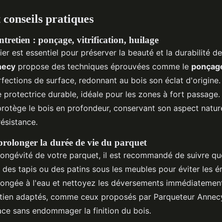
 conseils pratiques
tretien : ponçage, vitrification, huilage
lier est essentiel pour préserver la beauté et la durabilité d
necy
propose des techniques éprouvées comme le
ponçag
rfections de surface, redonnant au bois son éclat d'origine
protectrice durable, idéale pour les zones à fort passage. 
t protège le bois en profondeur, conservant son aspect natur
ésistance.
prolonger la durée de vie du parquet
 longévité de votre parquet, il est recommandé de suivre qu
z des tapis ou des patins sous les meubles pour éviter les ér
longée à l'eau et nettoyez les déversements immédiatement.
etien adaptés, comme ceux proposés par Parqueteur Annecy
ace sans endommager la finition du bois.