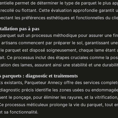
ntielle permet de déterminer le type de parquet le plus app
trecollé ou flottant. Cette évaluation approfondie garantit 
ectant les préférences esthétiques et fonctionnelles du clie
tallation pas à pas
e parquet suit un processus méthodique pour assurer une fin
 artisans commencent par préparer le sol, garantissant une 
, le parquet est disposé soigneusement, chaque lame étant 
ait. Ce processus inclut des étapes cruciales comme la po
xation des lames, assurant ainsi une stabilité et une durabili
 parquets : diagnostic et traitements
ts existants, Parqueteur Annecy offre des services complet
 diagnostic précis identifie les zones usées ou endommagée
uent le ponçage, pour éliminer les rayures, et la vitrification
 Ce processus méticuleux prolonge la vie du parquet, tout 
t sa fonctionnalité.