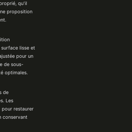
roprié, qu'il
une proposition
nt.
ition
surface lisse et
ajustée pour un
se de sous-
té optimales.
s de
s. Les
, pour restaurer
en conservant