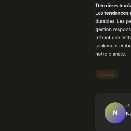
Dernières tend
Les
tendances 
durables. Les p
gestion responsa
offrant une est
seulement embel
notre planète.
Travaux
EC
N
N