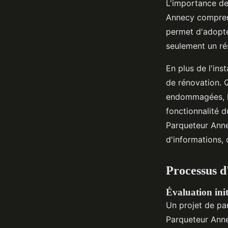
L'importance de
Annecy comprenn
permet d'adopte
seulement un ré
En plus de l'ins
de rénovation. Q
endommagées, l'
fonctionnalité d
Parqueteur Anne
d'informations, 
Processus d'
Évaluation init
Un projet de p
Parqueteur Annec