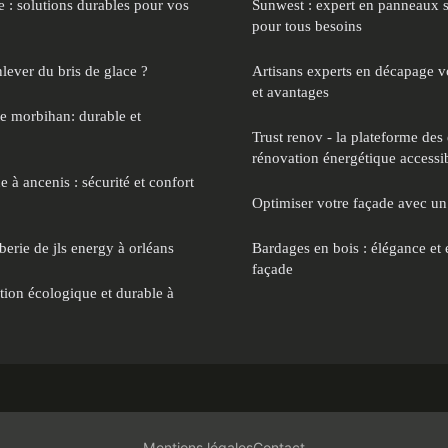
se : solutions durables pour vos
Sunwest : expert en panneaux s
pour tous besoins
lever du bris de glace ?
Artisans experts en décapage vo
et avantages
te morbihan: durable et
Trust renov - la plateforme des 
rénovation énergétique accessib
e à ancenis : sécurité et confort
Optimiser votre façade avec un
erie de jls energy à orléans
Bardages en bois : élégance et 
façade
tion écologique et durable à
Mentions légales
Contact