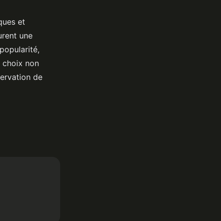
ques et
urent une
popularité,
s choix non
servation de