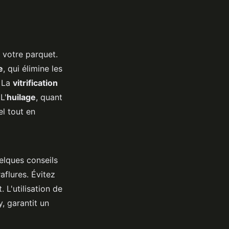
e votre parquet.
e
, qui élimine les
. La
vitrification
L'
huilage
, quant
el tout en
elques conseils
aflures. Évitez
 L'utilisation de
, garantit un