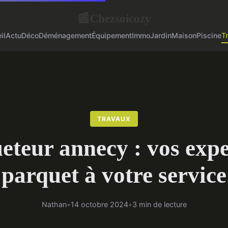
Chezsoicozy
📰
il
Actu
Déco
Déménagement
Équipement
Immo
Jardin
Maison
Piscine
T
TRAVAUX
eteur annecy : vos expe
parquet à votre service
Nathan
•
14 octobre 2024
•
3 min de lecture