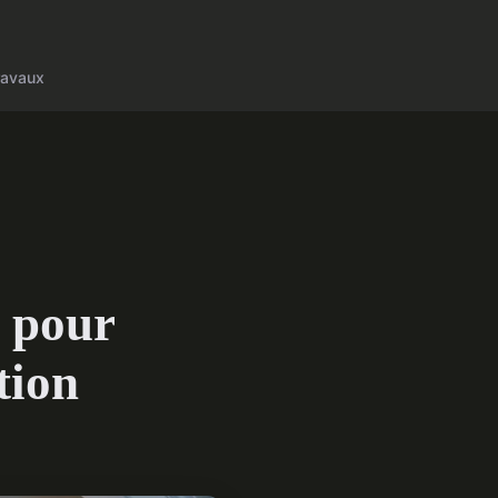
ravaux
n pour
tion