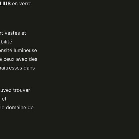
LIUS
en verre
nt vastes et
bilité
ensité lumineuse
ue ceux avec des
maîtresses dans
ouvez trouver
 et
s le domaine de