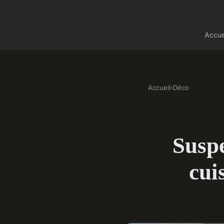
Accue
Accueil
›
Déco
Suspe
cui