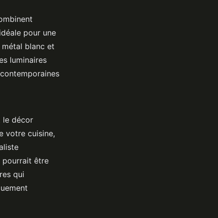
combinent
idéale pour une
métal blanc et
es luminaires
 contemporaines
 le décor
e votre cuisine,
aliste
 pourrait être
res qui
iquement