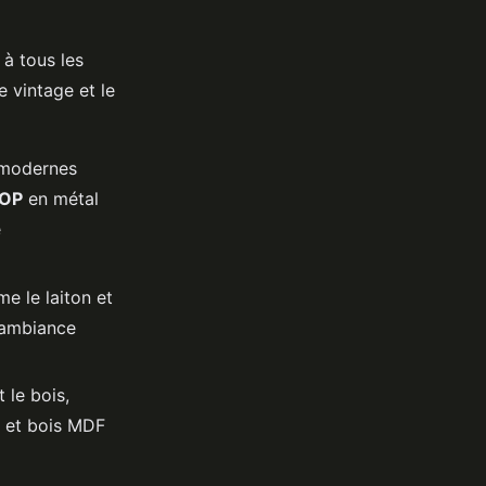
 à tous les
e vintage et le
 modernes
OOP
en métal
e
e le laiton et
 ambiance
 le bois,
r et bois MDF