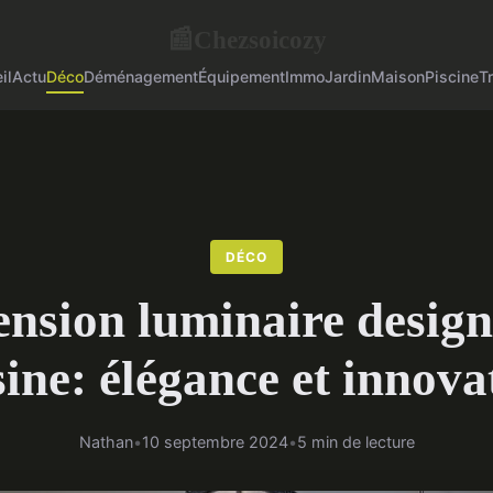
Chezsoicozy
📰
il
Actu
Déco
Déménagement
Équipement
Immo
Jardin
Maison
Piscine
T
DÉCO
nsion luminaire desig
sine: élégance et innova
Nathan
•
10 septembre 2024
•
5 min de lecture