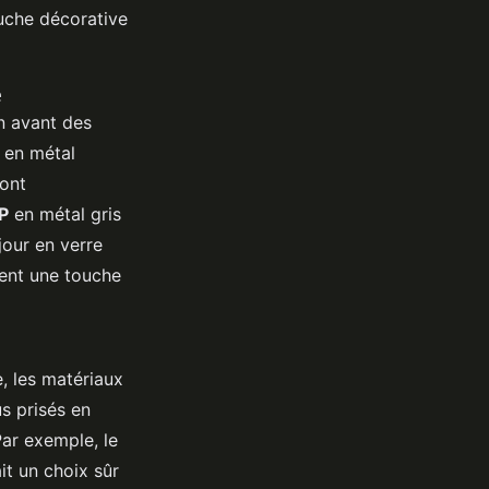
ouche décorative
e
n avant des
 en métal
sont
P
en métal gris
jour en verre
tent une touche
e, les matériaux
us prisés en
Par exemple, le
it un choix sûr