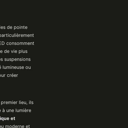
ies de pointe
articulièrement
s LED consomment
e de vie plus
es suspensions
é lumineuse ou
our créer
remier lieu, ils
e à une lumière
ique et
ieu moderne et