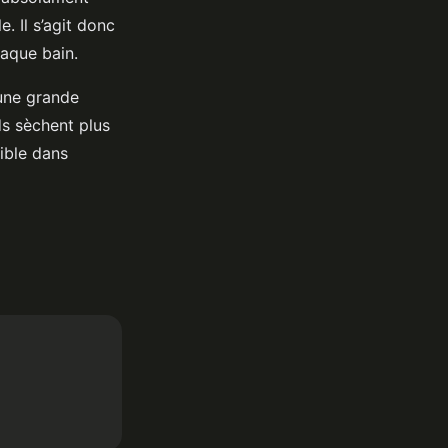
. Il s’agit donc
haque bain.
 une grande
ds sèchent plus
ible dans