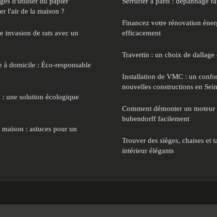
ges d'utiliser du papier
Serrurier à paris : dépannage ra
er l'air de la maison ?
Financez votre rénovation éne
 invasion de rats avec un
efficacement
Travertin : un choix de dallage 
 à domicile : Éco-responsable
Installation de VMC : un confor
nouvelles constructions en Sei
lé : une solution écologique
Comment démonter un moteur v
bubendorff facilement
e maison : astuces pour un
Trouver des sièges, chaises et 
intérieur élégants