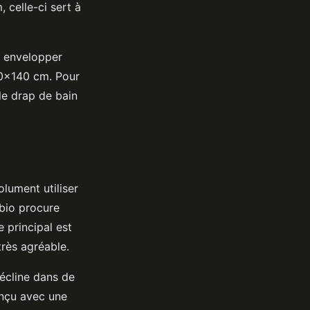
 celle-ci sert à
 à envelopper
70×140 cm. Pour
 le drap de bain
olument utiliser
 bio procure
e principal est
très agréable.
décline dans de
nçu avec une