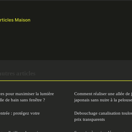
articles Maison
tres articles
uces pour maximiser la lumière
Comment réaliser une allée de 
lle de bain sans fenêtre ?
japonais sans nuire à la pelous
entrée : protégez votre
Debouchage canalisation toulou
prix transparents