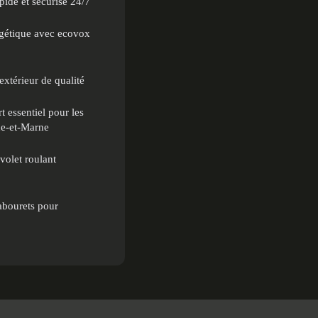
pide et sécurisé 24/7
rgétique avec ecovox
extérieur de qualité
t essentiel pour les
ne-et-Marne
olet roulant
tabourets pour