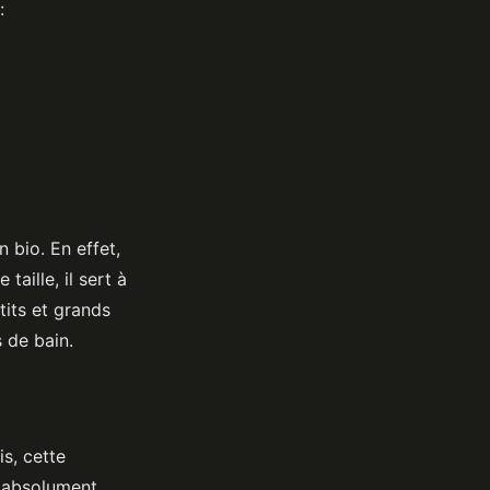
:
n bio. En effet,
aille, il sert à
etits et grands
s de bain.
is, cette
ut absolument