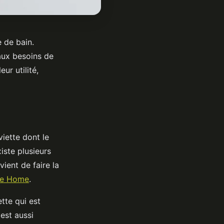
e de bain.
 aux besoins de
ur utilité,
viette dont le
xiste plusieurs
ient de faire la
de Home
.
ette qui est
est aussi