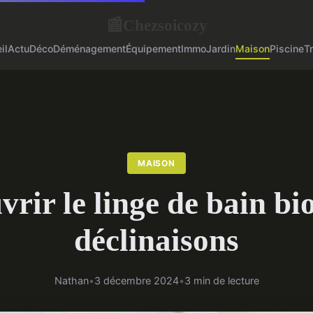
Chezsoicozy
📰
il
Actu
Déco
Déménagement
Équipement
Immo
Jardin
Maison
Piscine
T
MAISON
rir le linge de bain bio
déclinaisons
Nathan
•
3 décembre 2024
•
3 min de lecture